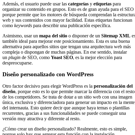
Además, el usuario puede usar las
categorías
y
etiquetas
para
organizar su contenido en grupos. Esto es de gran ayuda para el SEO
porque permite que los motores de búsqueda comprendan la estructur
web y sus contenidos con mayor facilidad. Estas etiquetas funcionan
como
keywords
para describir una publicación específica.
Asimismo, usar un
mapa del sitio
o disponer de un
S
itemap XML
e
también ideal para mejorar este posicionamiento. Esta es una buena
alternativa para aquellos sitios que tengan una arquitectura web más
compleja o dispongan de muchas páginas. En ese sentido, instalar
un
plugin
de SEO, como
Yoast SEO
, es la mejor elección para
despreocuparse.
Diseño personalizado con WordPress
Otro factor decisivo para elegir WordPress es la
personalización del
diseño
, porque esto es lo que permite marcar la diferencia con el resto
de los competidores. Se trata de dotar a un sitio web con una imagen
única, exclusiva y diferenciadora para generar un impacto en la mente
del internauta. Esto quiere decir que aunque haya temas o plantillas
recurrentes, gracias a sus funcionalidades se puede conseguir una
versión muy atractiva y diferente al resto.
¿Cómo crear un diseño personalizado? Realmente, esto es simple,
porque solo hay que agregar esta función con la instalación