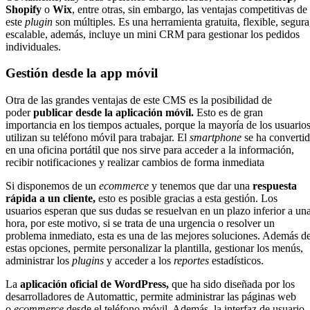
Shopify
o
Wix
, entre otras, sin embargo, las ventajas competitivas de
este
plugin
son múltiples. Es una herramienta gratuita, flexible, segura
escalable, además, incluye un mini CRM para gestionar los pedidos
individuales.
Gestión desde la app móvil
Otra de las grandes ventajas de este CMS es la posibilidad de
poder
publicar desde la aplicación móvil.
Esto es de gran
importancia en los tiempos actuales, porque la mayoría de los usuario
utilizan su teléfono móvil para trabajar. El
smartphone
se ha converti
en una oficina portátil que nos sirve para acceder a la información,
recibir notificaciones y realizar cambios de forma inmediata
Si disponemos de un
ecommerce
y tenemos que dar una
respuesta
rápida a un cliente,
esto es posible gracias a esta gestión. Los
usuarios esperan que sus dudas se resuelvan en un plazo inferior a un
hora, por este motivo, si se trata de una urgencia o resolver un
problema inmediato, esta es una de las mejores soluciones. Además d
estas opciones, permite personalizar la plantilla, gestionar los menús,
administrar los
plugins
y acceder a los
reportes
estadísticos.
La
aplicación oficial de WordPress,
que ha sido diseñada por los
desarrolladores de Automattic, permite administrar las páginas web
o
ecommerce
desde el teléfono móvil. Además, la interfaz de usuario