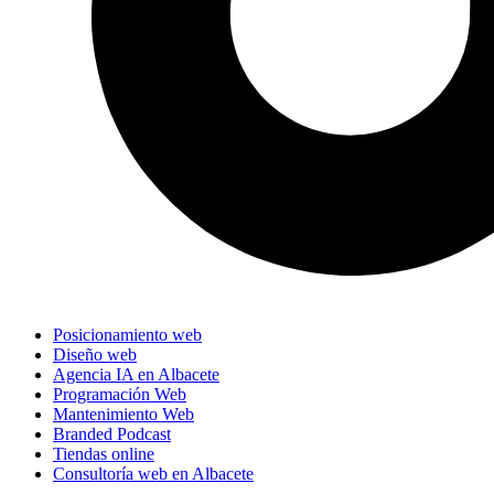
Posicionamiento web
Diseño web
Agencia IA en Albacete
Programación Web
Mantenimiento Web
Branded Podcast
Tiendas online
Consultoría web en Albacete